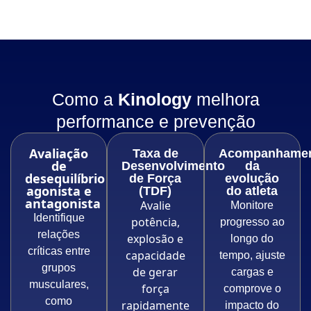
Como a
Kinology
melhora
performance e prevenção
Avaliação
Taxa de
Acompanhame
de
Desenvolvimento
da
desequilíbrio
de Força
evolução
agonista e
(TDF)
do atleta
antagonista
Avalie
Monitore
Identifique
potência,
progresso ao
relações
explosão e
longo do
críticas entre
capacidade
tempo, ajuste
grupos
de gerar
cargas e
musculares,
força
comprove o
como
rapidamente
impacto do