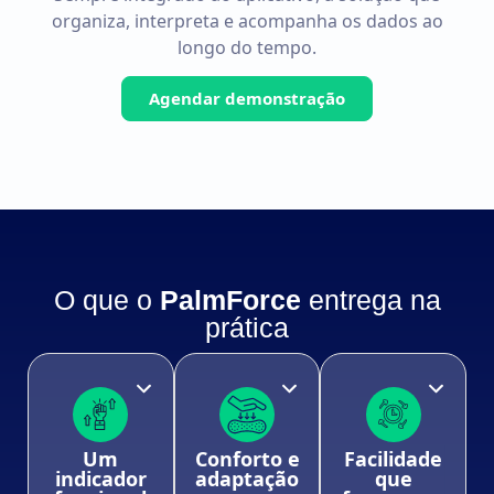
organiza, interpreta e acompanha os dados ao
longo do tempo.
Agendar demonstração
O que o
PalmForce
entrega na
prática
Um
Conforto e
Facilidade
indicador
adaptação
que