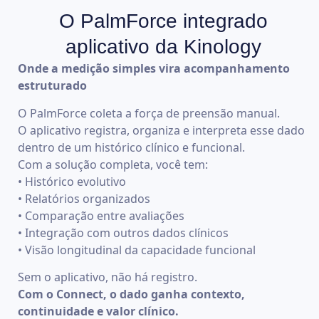
para:
Em ambientes
evolução funcional e
acompanhamento
mais segura
O PalmForce integrado
esportivos
resposta ao cuidado.
Triagens
longitudinal.
e confiável
A mobilidade facilita a
aplicativo da Kinology
em públicos
Avaliações
Isso evita que
avaliação em
O PalmForce
como:
iniciais
Onde a medição simples vira acompanhamento
mudanças relevantes
diferentes contextos,
permite
Idosos
estruturado
Reavaliações
passem
mantendo
captar esse
Pacientes
periódicas
despercebidas em
padronização
dado de
O PalmForce coleta a força de preensão manual.
em
avaliações sucessivas.
Acompanhame
forma
O aplicativo registra, organiza e interpreta esse dado
reabilitação
funcional
simples e
dentro de um histórico clínico e funcional.
Pessoas
A facilidade
padronizada,
Com a solução completa, você tem:
com dor
aumenta a
facilitando a
• Histórico evolutivo
ou
adesão do
incorporação
• Relatórios organizados
limitação
profissional
da avaliação
• Comparação entre avaliações
funcional
e do
na rotina
• Integração com outros dados clínicos
paciente à
Avaliações
clínica e
• Visão longitudinal da capacidade funcional
avaliação.
rápidas
funcional.
Sem o aplicativo, não há registro.
em
O PalmForce
Com o Connect, o dado ganha contexto,
diferentes
permite
continuidade e valor clínico.
perfis