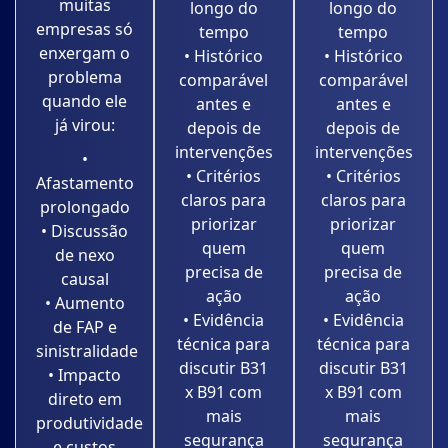
muitas
longo do
longo do
empresas só
tempo
tempo
enxergam o
• Histórico
• Histórico
problema
comparável
comparável
quando ele
antes e
antes e
já virou:
depois de
depois de
intervenções
intervenções
•
• Critérios
• Critérios
Afastamento
claros para
claros para
prolongado
priorizar
priorizar
• Discussão
quem
quem
de nexo
precisa de
precisa de
causal
ação
ação
• Aumento
• Evidência
• Evidência
de FAP e
técnica para
técnica para
sinistralidade
discutir B31
discutir B31
• Impacto
x B91 com
x B91 com
direto em
mais
mais
produtividade
segurança
segurança
e custos