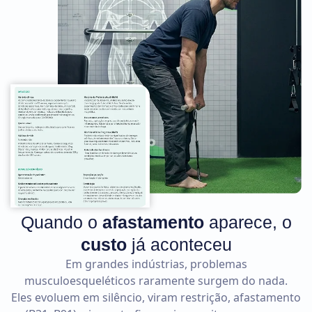
Quando o
afastamento
aparece, o
custo
já aconteceu
Em grandes indústrias, problemas
musculoesqueléticos raramente surgem do nada.
Eles evoluem em silêncio, viram restrição, afastamento