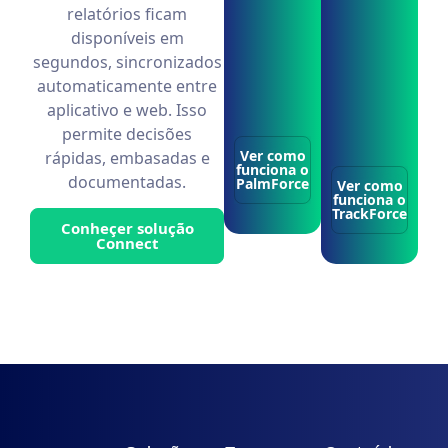
relatórios ficam
disponíveis em
segundos, sincronizados
automaticamente entre
aplicativo e web. Isso
permite decisões
Ver como
rápidas, embasadas e
funciona o
documentadas.
PalmForce
Ver como
funciona o
TrackForce
Conheçer solução
Connect