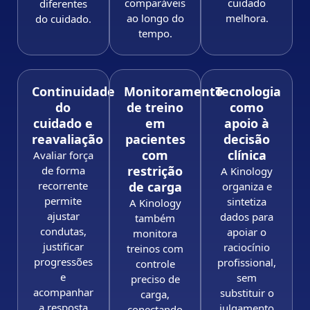
comparáveis
cuidado
diferentes
ao longo do
melhora.
do cuidado.
tempo.
Continuidade
Monitoramento
Tecnologia
do
de treino
como
cuidado e
em
apoio à
reavaliação
pacientes
decisão
com
clínica
Avaliar força
restrição
de forma
A Kinology
recorrente
de carga
organiza e
permite
sintetiza
A Kinology
ajustar
dados para
também
condutas,
apoiar o
monitora
justificar
raciocínio
treinos com
progressões
profissional,
controle
e
sem
preciso de
acompanhar
substituir o
carga,
a resposta
julgamento
conectando