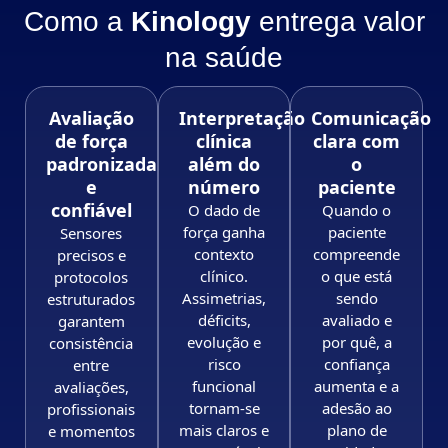
Como a
Kinology
entrega valor
na saúde
Avaliação
Interpretação
Comunicação
de força
clínica
clara com
padronizada
além do
o
e
número
paciente
confiável
O dado de
Quando o
força ganha
paciente
Sensores
contexto
compreende
precisos e
clínico.
o que está
protocolos
Assimetrias,
sendo
estruturados
déficits,
avaliado e
garantem
evolução e
por quê, a
consistência
risco
confiança
entre
funcional
aumenta e a
avaliações,
tornam-se
adesão ao
profissionais
mais claros e
plano de
e momentos