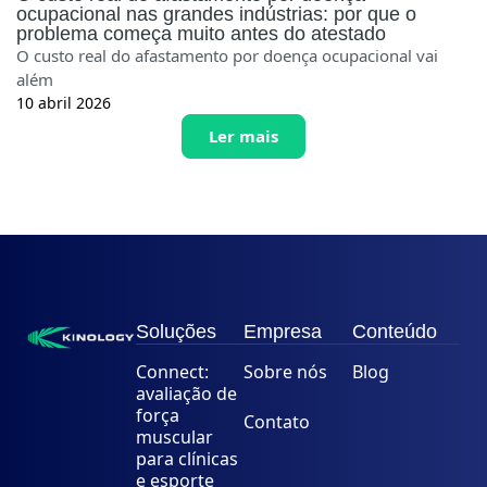
ocupacional nas grandes indústrias: por que o
problema começa muito antes do atestado
O custo real do afastamento por doença ocupacional vai
além
10 abril 2026
Ler mais
Soluções
Empresa
Conteúdo
Connect:
Sobre nós
Blog
avaliação de
força
Contato
muscular
para clínicas
e esporte