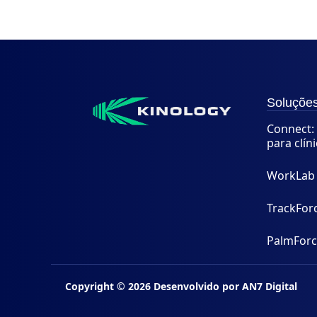
Soluçõe
Connect: 
para clín
WorkLab
TrackFor
PalmFor
Copyright ©
2026
Desenvolvido por
AN7 Digital