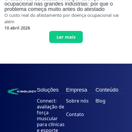
ocupacional nas grandes indústrias: por que o
problema começa muito antes do atestado
O custo real do afastamento por doença ocupacional vai
além
10 abril 2026
Ler mais
Soluções
Empresa
Conteúdo
Connect:
Sobre nós
Blog
avaliação de
força
Contato
muscular
para clínicas
e esporte