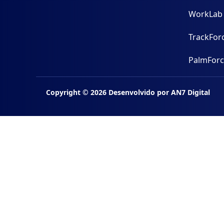
WorkLab
TrackFor
PalmFor
Copyright ©
2026
Desenvolvido por
AN7 Digital