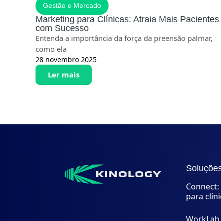
Gestão e Mercado
Marketing para Clínicas: Atraia Mais Pacientes
com Sucesso
Entenda a importância da força da preensão palmar,
como ela
28 novembro 2025
Ler mais
Soluçõe
Connect: 
para clín
WorkLab