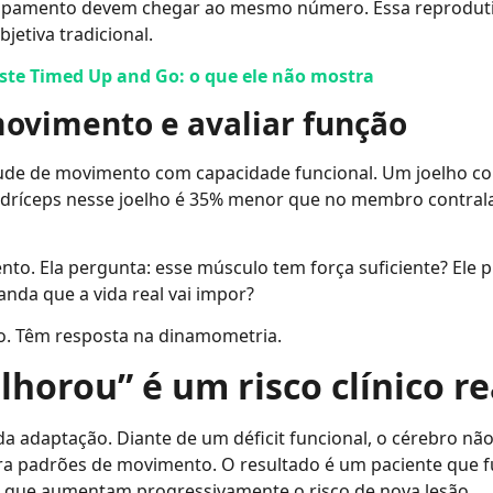
amento devem chegar ao mesmo número. Essa reprodutibi
bjetiva tradicional.
este Timed Up and Go: o que ele não mostra
movimento e avaliar função
tude de movimento com capacidade funcional. Um joelho co
dríceps nesse joelho é 35% menor que no membro contrala
nto. Ela pergunta: esse músculo tem força suficiente? Ele 
nda que a vida real vai impor?
o. Têm resposta na dinamometria.
horou” é um risco clínico re
adaptação. Diante de um déficit funcional, o cérebro não 
ltera padrões de movimento. O resultado é um paciente que 
s que aumentam progressivamente o risco de nova lesão.