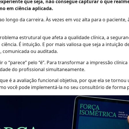
experiente que seja, não consegue capturar o que realm
mo em ciência aplicada.
 ao longo da carreira. Às vezes em voz alta para o paciente
problema estrutural que afeta a qualidade clínica, a segur
iência. É intuição. E por mais valiosa que seja a intuição d
a, comunicada ou auditada.
uir o “parece” pelo “é”. Para transformar a impressão clínic
ridade do profissional simultaneamente.
ue é a avaliação funcional objetiva, por que ela se tornou 
 você pode implementá-la no seu consultório de forma prát