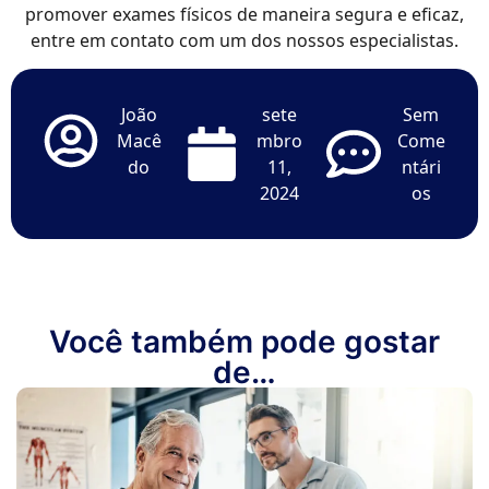
promover exames físicos de maneira segura e eficaz,
entre em contato com um dos nossos especialistas.
João
sete
Sem
Macê
mbro
Come
do
11,
ntári
2024
os
Você também pode gostar
de…