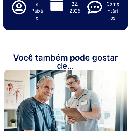
a
22,
Come
Paixã
2026
ntári
o
os
Você também pode gostar
de…