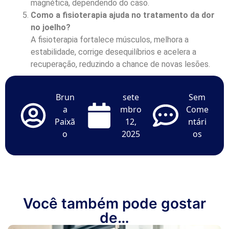
magnética, dependendo do caso.
Como a fisioterapia ajuda no tratamento da dor
no joelho?
A fisioterapia fortalece músculos, melhora a
estabilidade, corrige desequilíbrios e acelera a
recuperação, reduzindo a chance de novas lesões.
Brun
sete
Sem
a
mbro
Come
Paixã
12,
ntári
o
2025
os
Você também pode gostar
de…