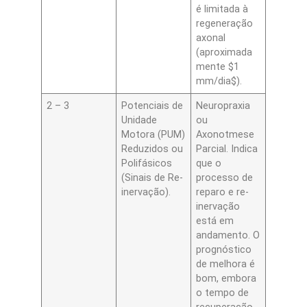
é limitada à
regeneração
axonal
(aproximada
mente $1
mm/dia$).
2 – 3
Potenciais de
Neuropraxia
Unidade
ou
Motora (PUM)
Axonotmese
Reduzidos ou
Parcial. Indica
Polifásicos
que o
(Sinais de Re-
processo de
inervação).
reparo e re-
inervação
está em
andamento. O
prognóstico
de melhora é
bom, embora
o tempo de