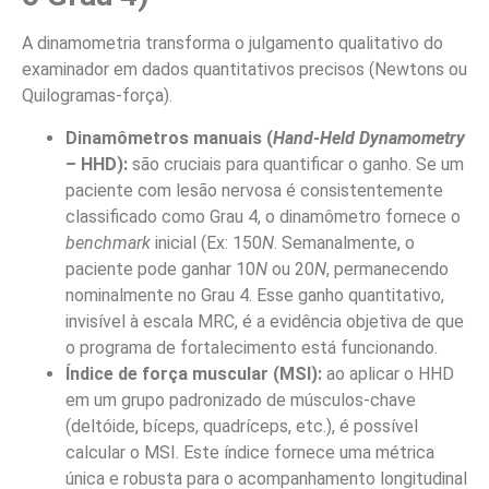
A dinamometria transforma o julgamento qualitativo do
examinador em dados quantitativos precisos (Newtons ou
Quilogramas-força).
Dinamômetros manuais (
Hand-Held Dynamometry
– HHD):
são cruciais para quantificar o ganho. Se um
paciente com lesão nervosa é consistentemente
classificado como Grau 4, o dinamômetro fornece o
benchmark
inicial (Ex: 150
N
. Semanalmente, o
paciente pode ganhar 10
N
ou 20
N
, permanecendo
nominalmente no Grau 4. Esse ganho quantitativo,
invisível à escala MRC, é a evidência objetiva de que
o programa de fortalecimento está funcionando.
Índice de força muscular (MSI):
ao aplicar o HHD
em um grupo padronizado de músculos-chave
(deltóide, bíceps, quadríceps, etc.), é possível
calcular o MSI. Este índice fornece uma métrica
única e robusta para o acompanhamento longitudinal