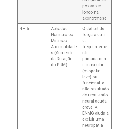
recuperação
possa ser
longo na
axonotmese.
4 – 5
Achados
O déficit de
Normais ou
força é sutil
Mínimas
e,
Anormalidade
frequenteme
s (Aumento
nte,
da Duração
primariament
do PUM).
e muscular
(miopatia
leve) ou
funcional, e
não resultado
de uma lesão
neural aguda
grave. A
ENMG ajuda a
excluir uma
neuropatia