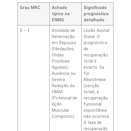
Grau MRC
Achado
Significado
típico na
prognóstico
ENMG
detalhado
0 – 1
Atividade de
Lesão Axonal
Denervação
Grave. O
em Repouso
prognóstico
(Fibrilações,
de
Ondas
recuperação
Positivas
total é
Agudas);
incerto. Se
Ausência ou
for
Severa
Neurotmese
Redução do
(secção
CMAP
total), a
(Potencial de
recuperação
Ação
funcional
Muscular
espontânea
Composto).
não ocorrerá.
A taxa de
recuperação