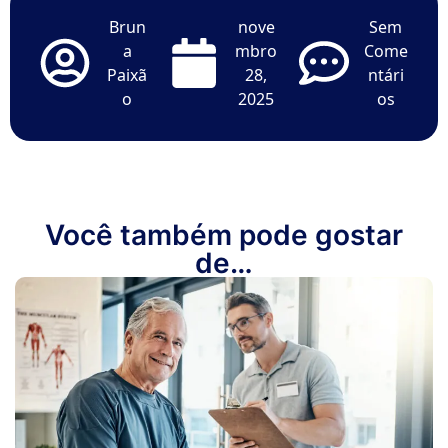
Brun
nove
Sem
a
mbro
Come
Paixã
28,
ntári
o
2025
os
Você também pode gostar
de…