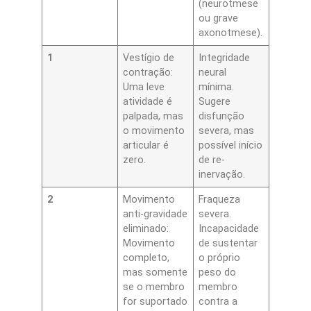
(neurotmese
ou grave
axonotmese).
1
Vestígio de
Integridade
contração:
neural
Uma leve
mínima.
atividade é
Sugere
palpada, mas
disfunção
o movimento
severa, mas
articular é
possível início
zero.
de re-
inervação.
2
Movimento
Fraqueza
anti-gravidade
severa.
eliminado:
Incapacidade
Movimento
de sustentar
completo,
o próprio
mas somente
peso do
se o membro
membro
for suportado
contra a